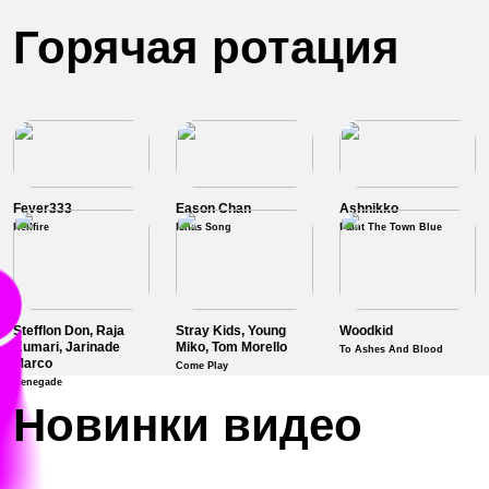
Горячая ротация
Fever333
Eason Chan
Ashnikko
Hellfire
Ishas Song
Paint The Town Blue
Stefflon Don, Raja
Stray Kids, Young
Woodkid
Kumari, Jarinade
Miko, Tom Morello
To Ashes And Blood
Marco
Come Play
Renegade
Новинки видео