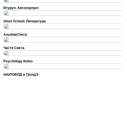
Итуруп. Автопортрет
Short School: Литература
АльбомCheck
Части Cвета
Psychology Notes
infoПОВОД и ТрэндЭ