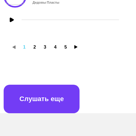
Дедовы Пласты
1
2
3
4
5
Cлушать еще