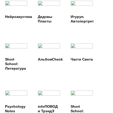
ТЕКСТУРЫ
Нейроакустика
Дедовы
Итуруп.
Пласты
Автопортрет
Short
АльбомCheck
Части Cвета
School:
Литература
Psychology
infoПОВОД
Short
Notes
и ТрэндЭ
School: