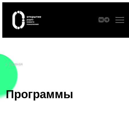
ЭФИР
Главная
МАНИФЕСТ
АУDИО frames
Программы
ПАРТНЕРЫ
СЕТИ