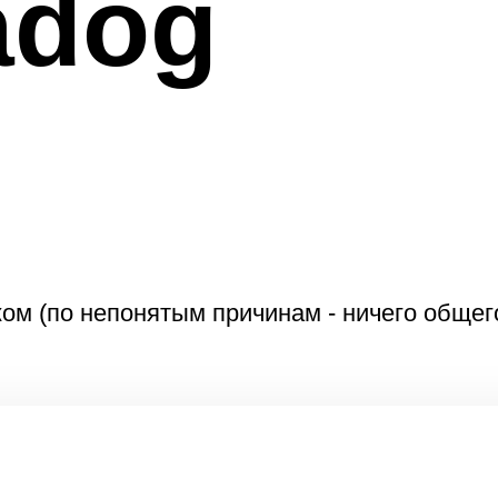
adog
м (по непонятым причинам - ничего общего