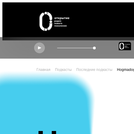
ЭФИР
Главная
Подкасты
Последние подкасты
Hogmado
МАНИФЕСТ
АУDИО frames
ПАРТНЕРЫ
СЕТИ