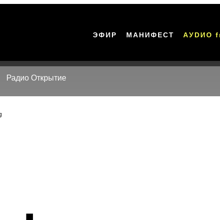
ЭФИР
МАНИФЕСТ
АУDИО f
Радио Открытие
g