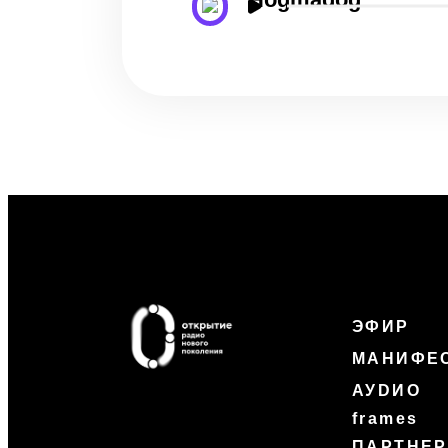
ЭФИР
МАНИФЕ
АУDИО
frames
ПАРТНЕ