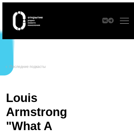
ЭФИР
Последние подкасты
МАНИФЕСТ
АУDИО frames
Louis
ПАРТНЕРЫ
Armstrong
"What A
СЕТИ