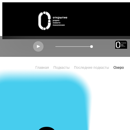
ЭФИР
Главная
Подкасты
Последние подкасты
Озеро
МАНИФЕСТ
АУDИО frames
ПАРТНЕРЫ
СЕТИ