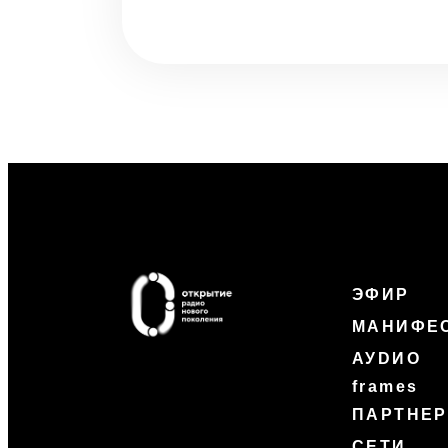
ЭФИР
МАНИФЕ
АУDИО
frames
ПАРТНЕ
СЕТИ