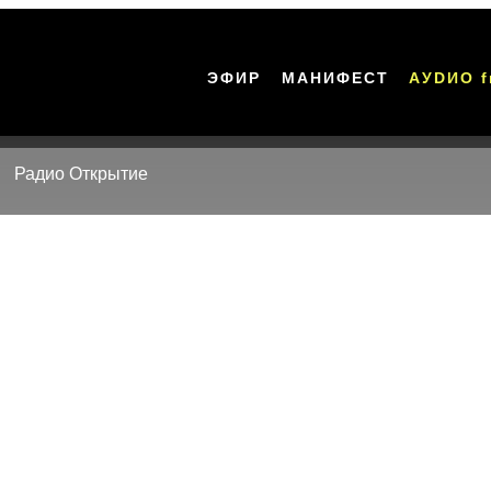
ЭФИР
МАНИФЕСТ
АУDИО f
Радио Открытие