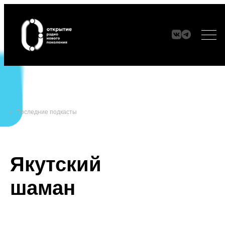
ЭФИР
Последние подкасты
МАНИФЕСТ
АУDИО frames
Якутский
ПАРТНЕРЫ
шаман
СЕТИ