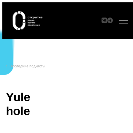
ЭФИР
Последние подкасты
МАНИФЕСТ
АУDИО frames
Yule
ПАРТНЕРЫ
hole
СЕТИ